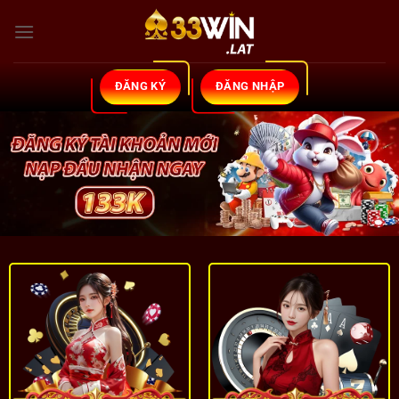
Bỏ
qua
nội
dung
ĐĂNG KÝ
ĐĂNG NHẬP