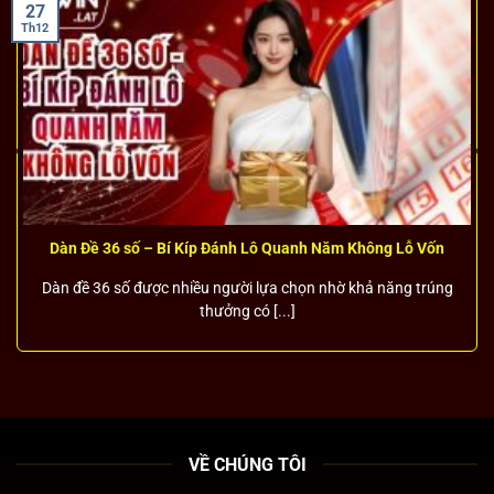
27
Th12
Dàn Đề 36 số – Bí Kíp Đánh Lô Quanh Năm Không Lỗ Vốn
Dàn đề 36 số được nhiều người lựa chọn nhờ khả năng trúng
thưởng có [...]
VỀ CHÚNG TÔI