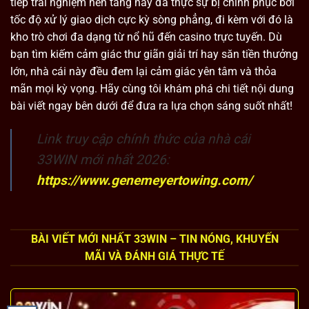
tiếp trải nghiệm nền tảng này đã thực sự bị chinh phục bởi
tốc độ xử lý giao dịch cực kỳ sòng phẳng, đi kèm với đó là
kho trò chơi đa dạng từ nổ hũ đến casino trực tuyến. Dù
bạn tìm kiếm cảm giác thư giãn giải trí hay săn tiền thưởng
lớn, nhà cái này đều đem lại cảm giác yên tâm và thỏa
mãn mọi kỳ vọng. Hãy cùng tôi khám phá chi tiết nội dung
bài viết ngay bên dưới để đưa ra lựa chọn sáng suốt nhất!
Link truy cập chính thức của nhà cái
33WIN mới nhất 2026:
https://www.genemeyertowing.com/
BÀI VIẾT MỚI NHẤT 33WIN – TIN NÓNG, KHUYẾN
MÃI VÀ ĐÁNH GIÁ THỰC TẾ