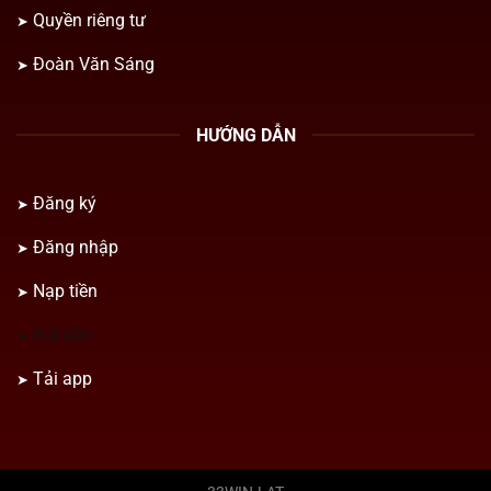
Quyền riêng tư
Đoàn Văn Sáng
HƯỚNG DẪN
Đăng ký
Đăng nhập
Nạp tiền
Rút tiền
Tải app