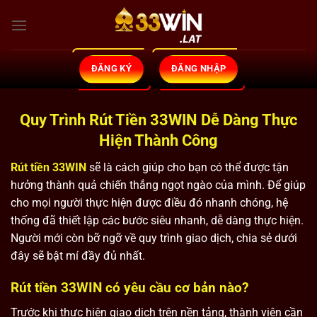
Bỏ
qua
nội
dung
ĐĂNG KÝ
ĐĂNG NHẬP
Quy Trình Rút Tiền 33WIN Dễ Dàng Thực
Hiện Thành Công
Rút tiền 33WIN
sẽ là cách giúp cho bạn có thể được tận
hưởng thành quả chiến thắng ngọt ngào của mình. Để giúp
cho mọi người thực hiện được điều đó nhanh chóng, hệ
thống đã thiết lập các bước siêu nhanh, dễ dàng thực hiện.
Người mới còn bỡ ngỡ về quy trình giao dịch, chia sẻ dưới
đây sẽ bật mí đầy đủ nhất.
Rút tiền 33WIN có yêu cầu cơ bản nào?
Trước khi thực hiện giao dịch trên nền tảng, thành viên cần