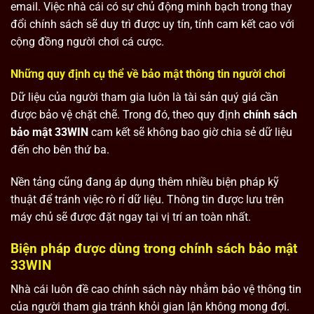
email. Việc nhà cái có sự chủ động minh bạch trong thay
đổi chính sách sẽ duy trì được uy tín, tính cam kết cao với
cộng đồng người chơi cá cược.
Những quy định cụ thể về bảo mật thông tin người chơi
Dữ liệu của người tham gia luôn là tài sản quý giá cần
được bảo vệ chặt chẽ. Trong đó, theo quy định
chính sách
bảo mật 33WIN
cam kết sẽ không bao giờ chia sẻ dữ liệu
đến cho bên thứ ba.
Nền tảng cũng đang áp dụng thêm nhiều biện pháp kỹ
thuật để tránh việc rò rỉ dữ liệu. Thông tin được lưu trên
máy chủ sẽ được đặt ngay tại vị trí an toàn nhất.
Biện pháp được dùng trong chính sách bảo mật
33WIN
Nhà cái luôn đề cao chính sách này nhằm bảo vệ thông tin
của người tham gia tránh khỏi gian lận không mong đợi.