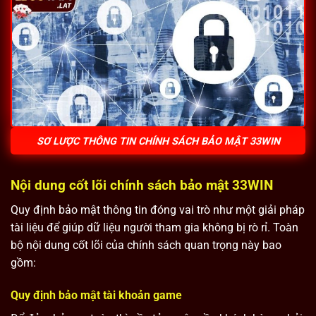
SƠ LƯỢC THÔNG TIN CHÍNH SÁCH BẢO MẬT 33WIN
Nội dung cốt lõi chính sách bảo mật 33WIN
Quy định bảo mật thông tin đóng vai trò như một giải pháp
tài liệu để giúp dữ liệu người tham gia không bị rò rỉ. Toàn
bộ nội dung cốt lõi của chính sách quan trọng này bao
gồm:
Quy định bảo mật tài khoản game