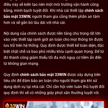
điều này sẽ kiến tạo nên một môi trường vận hành công
bằng, minh bạch tuyệt đối. Khi nhà cái thiết lập
chính sách
bảo mật 33WIN
, người tham gia cũng thêm phần an tâm
hơn và sẽ gắn bó lâu dài với nhà cái.
Nội dung của chính sách được nền tảng chú trọng rất lớn
vào việc thiết lập ranh giới an toàn cho mọi thông tin được
lưu trữ trên hệ thống. Quy định được thiết kế toàn diện, đặc
biệt chặt chẽ và bao phủ nhiều khía cạnh quan trọng. Để từ
đó thành công giảm thiểu tối đa mối nguy cơ tiềm ẩn đến
từ không gian mạng.
Quy định
chính sách bảo mật 33WIN
được xây dựng trên
tiêu chí để đảm bảo an toàn cho người tham gia khi sử
dụng dịch vụ tại nhà cái. Chỉ cần hội viên tuân thủ tuyệt đối
quy định thì sẽ có những giây phút săn thưởng tuyệt vời.