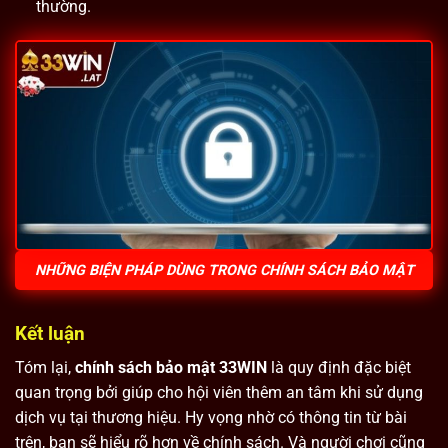
thường.
NHỮNG BIỆN PHÁP DÙNG TRONG CHÍNH SÁCH BẢO MẬT
Kết luận
Tóm lại,
chính sách bảo mật 33WIN
là quy định đặc biệt
quan trọng bởi giúp cho hội viên thêm an tâm khi sử dụng
dịch vụ tại thương hiệu. Hy vọng nhờ có thông tin từ bài
trên, bạn sẽ hiểu rõ hơn về chính sách. Và người chơi cũng