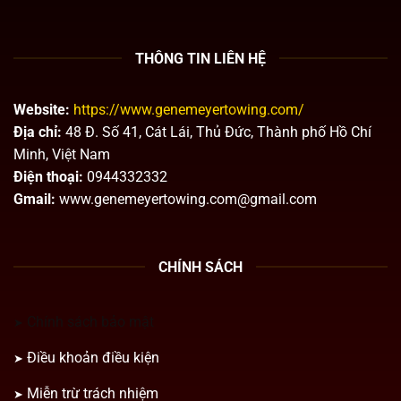
THÔNG TIN LIÊN HỆ
Website:
https://www.genemeyertowing.com/
Địa chỉ:
48 Đ. Số 41, Cát Lái, Thủ Đức, Thành phố Hồ Chí
Minh, Việt Nam
Điện thoại:
0944332332
Gmail:
www.genemeyertowing.com@gmail.com
CHÍNH SÁCH
Chính sách bảo mật
Điều khoản điều kiện
Miễn trừ trách nhiệm