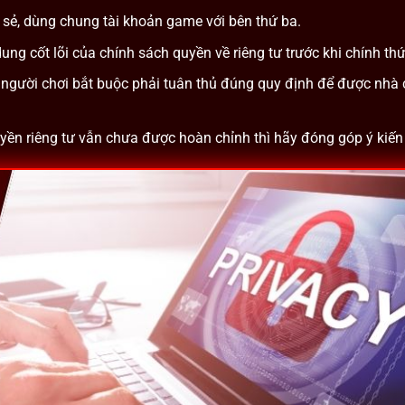
 sẻ, dùng chung tài khoản game với bên thứ ba.
ng cốt lõi của chính sách quyền về riêng tư trước khi chính thứ
 người chơi bắt buộc phải tuân thủ đúng quy định để được nhà 
yền riêng tư vẫn chưa được hoàn chỉnh thì hãy đóng góp ý kiến