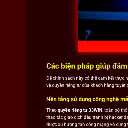
Các biện pháp giúp đảm
Để chính sách này có thể cam kết thực h
vệ quyền riêng tư của khách hàng tuyệt 
Nền tảng sử dụng công nghệ mã 
Theo
quyền riêng tư 33WIN
, toàn bộ th
thao tác giao dịch đều tránh bị hacker 
được xu hướng tấn công mạng vô cùng ti