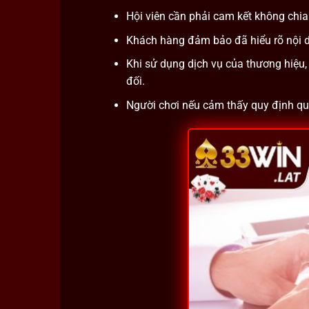
Hội viên cần phải cam kết không chia
Khách hàng đảm bảo đã hiểu rõ nội du
Khi sử dụng dịch vụ của thương hiệu,
đối.
Người chơi nếu cảm thấy quy định qu