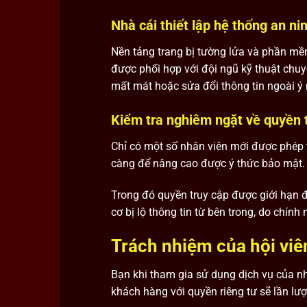
Nhà cái thiết lập hệ thống an n
Nền tảng trang bị tường lửa và phần mề
được phối hợp với đội ngũ kỹ thuật chuy
mất mát hoặc sửa đổi thông tin ngoài 
Kiểm tra nghiêm ngặt về quyền t
Chỉ có một số nhân viên mới được phép t
càng để nâng cao được ý thức bảo mật
Trong đó quyền truy cập được giới hạn 
cơ bị lộ thông tin từ bên trong, do chính
Trách nhiệm của hội viê
Bạn khi tham gia sử dụng dịch vụ của nh
khách hàng với quyền riêng tư sẽ lần lượ