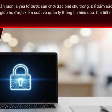
n luôn là yếu tố được sân chơi đặc biệt chú trọng. Để đảm bảo 
iúp họ được kiểm soát và quản lý thông tin hiệu quả. Chi tiết 