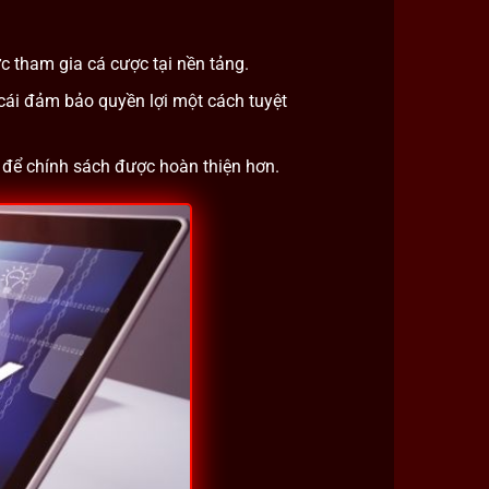
c tham gia cá cược tại nền tảng.
cái đảm bảo quyền lợi một cách tuyệt
 để chính sách được hoàn thiện hơn.