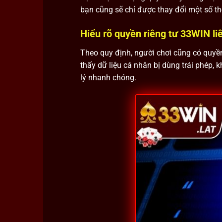
bạn cũng sẽ chỉ được thay đổi một số th
Hiểu rõ quyền riêng tư 33WIN li
Theo quy định, người chơi cũng có quyề
thấy dữ liệu cá nhân bị dùng trái phép,
lý nhanh chóng.