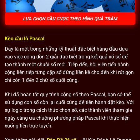
LỰA CHỌN CẦU CƯỢC THEO HÌNH QUẢ TRÁM
Kèo cầu lô Pascal
Đây là một trong những kỹ thuật đặc biệt hàng đầu dựa
vào việc cộng dồn 2 giải đặc biệt trong kết quả xổ số để
tạo thành một chuỗi số mới. Tiếp đến, hội viên tiến hành
cộng liên tiếp từng cặp số đứng liền kề cho đến khi rút gọn
chỉ còn 1 đến 2 chữ số cuối cùng.
Khi đã hoàn tất quy trình cộng số theo Pascal, bạn có thể
sử dụng con số còn lại cuối cùng để tiến hành đặt kèo. Với
sự logic trong cách thức chọn số, các thành viên tham gia
ngày càng ưa chuộng phương pháp Pascal khi thực hiện
xuống tiền trực tuyến.