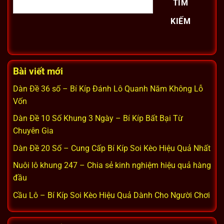
TÌM
KIẾM
Bài viết mới
Dàn Đề 36 số – Bí Kíp Đánh Lô Quanh Năm Không Lỗ
Vốn
Dàn Đề 10 Số Khung 3 Ngày – Bí Kíp Bất Bại Từ
Chuyên Gia
Dàn Đề 20 Số – Cung Cấp Bí Kíp Soi Kèo Hiệu Quả Nhất
Nuôi lô khung 247 – Chia sẻ kinh nghiệm hiệu quả hàng
đầu
Cầu Lô – Bí Kíp Soi Kèo Hiệu Quả Dành Cho Người Chơi