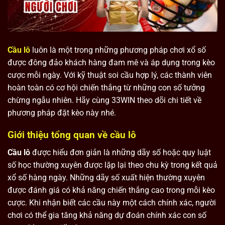
Cầu lô
luôn là một trong những phương pháp chơi xổ số
được đông đảo khách hàng đam mê và áp dụng trong kèo
cược mỗi ngày. Với kỹ thuật soi cầu hợp lý, các thành viên
hoàn toàn có cơ hội chiến thắng từ những con số tưởng
chừng ngẫu nhiên. Hãy cùng 33WIN theo dõi chi tiết về
phương pháp đặt kèo này nhé.
Giới thiệu tổng quan về cầu lô
Cầu lô
được hiểu đơn giản là những dãy số hoặc quy luật
số học thường xuyên được lặp lại theo chu kỳ trong kết quả
xổ số hàng ngày. Những dãy số xuất hiện thường xuyên
được đánh giá có khả năng chiến thắng cao trong mỗi kèo
cược. Khi nhận biết các cầu này một cách chính xác, người
chơi có thể gia tăng khả năng dự đoán chính xác con số