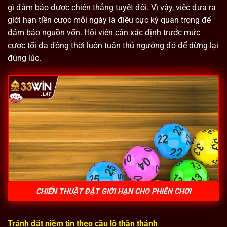
gì đảm bảo được chiến thắng tuyệt đối. Vì vậy, việc đưa ra
giới hạn tiền cược mỗi ngày là điều cực kỳ quan trọng để
đảm bảo nguồn vốn. Hội viên cần xác định trước mức
cược tối đa đồng thời luôn tuân thủ ngưỡng đó để dừng lại
đúng lúc.
CHIẾN THUẬT ĐẶT GIỚI HẠN CHO PHIÊN CHƠI
Tránh đặt niềm tin theo cầu lô thần thánh