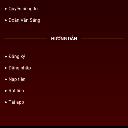
Quyền riêng tư
Đoàn Văn Sáng
HƯỚNG DẪN
Đăng ký
Đăng nhập
Nạp tiền
Rút tiền
Tải app